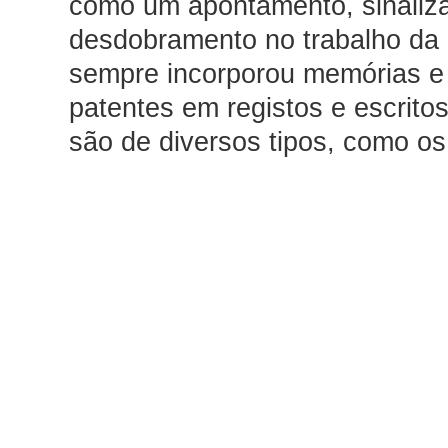
como um apontamento, sinali
desdobramento no trabalho da 
sempre incorporou memórias e
patentes em registos e escrit
são de diversos tipos, como os
recolhe ou furta, pequenas hist
que por vezes conta e mais tar
na sua produção, bilhetes, rec
estiver ao alcance. A sua rel
implica uma atitude imersiva e
vida quotidiana do lugar onde s
em trânsito ou em permanência.
referência ou da evocação det
de interesse por situações ou